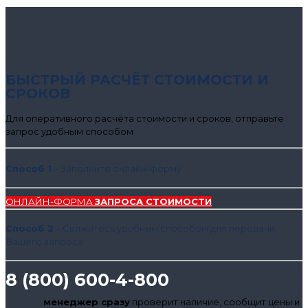
БЫСТРЫЙ РАСЧЁТ СТОИМОСТИ И
СРОКОВ
Для оперативного расчёта стоимости и сроков, отправьте
запрос удобным способом
Способ 1
– Заполните онлайн-форму
ОНЛАЙН-ФОРМА
ЗАПРОСА СТОИМОСТИ
Способ 2
– Свяжитесь удобным способом для передачи
Вашего запроса
8 (800) 600-4-800
менеджер сразу
проверит наличие, сообщит цены и