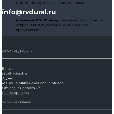
ответит на другие возникшие вопросы
info@rvdural.ru
в течение 20-30 минут
менеджер подготовит и
отправит индивидуальное коммерческое
предложение
ООО «РВД Урал»
E-mail:
info@rvdural.ru
Адрес:
456300; Челябинская обл.; г. Миасс;
Объездная дорога 2/19.
Схема проезда
Услуги компании